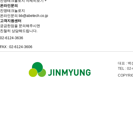
진명테크놀로지
자세히보기 +
온라인문의
진명테크놀로지
온라인문의
bb@abetech.co.jp
고객지원센터
궁금한점을 문의해주시면
친철히 상담해드립니다.
02-6124-3636
FAX : 02-6124-3606
대표 : 백
TEL : 02
COPYRI